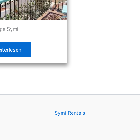
ps Symi
iterlesen
Symi Rentals