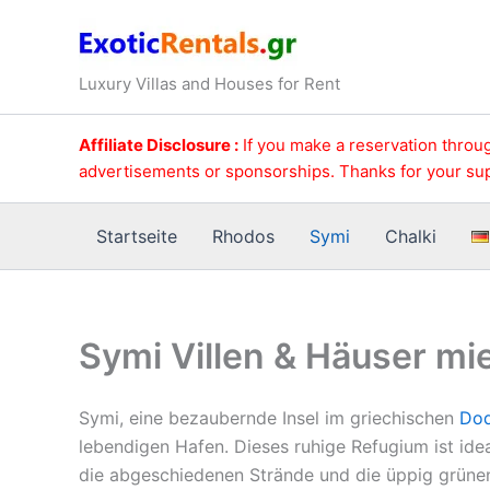
Zum
Inhalt
springen
Luxury Villas and Houses for Rent
Affiliate Disclosure :
If you make a reservation throug
advertisements or sponsorships. Thanks for your su
Startseite
Rhodos
Symi
Chalki
Symi Villen & Häuser mi
Symi, eine bezaubernde Insel im griechischen
Dod
lebendigen Hafen. Dieses ruhige Refugium ist idea
die abgeschiedenen Strände und die üppig grünen 