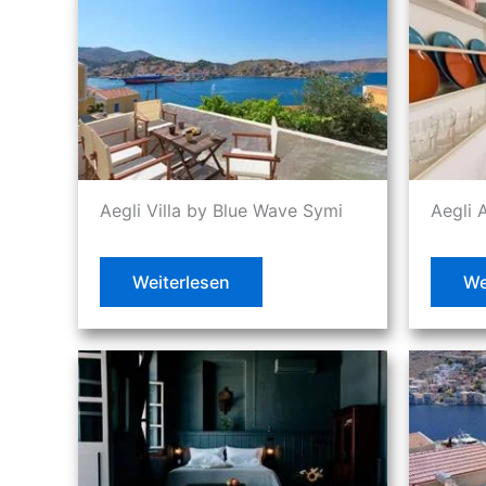
Aegli Villa by Blue Wave Symi
Aegli 
Weiterlesen
We