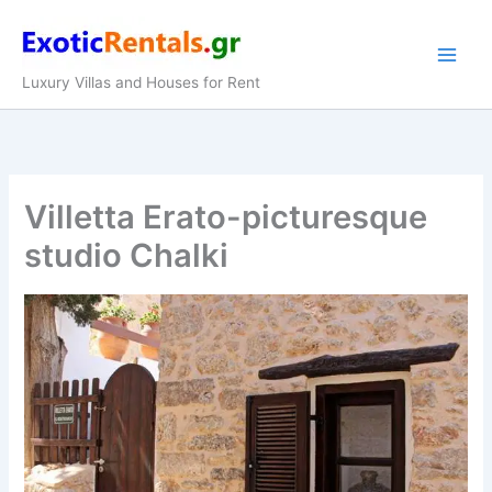
Zum
Inhalt
springen
Luxury Villas and Houses for Rent
Villetta Erato-picturesque
studio Chalki