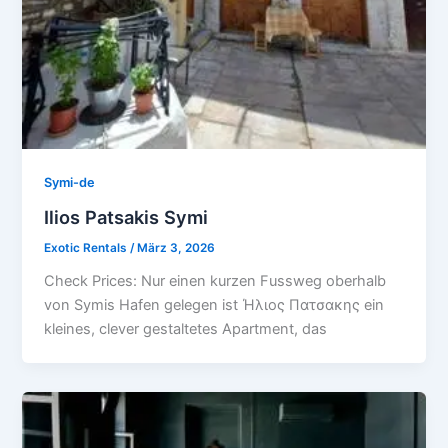
Symi-de
Ilios Patsakis Symi
Exotic Rentals
/
März 3, 2026
Check Prices: Nur einen kurzen Fussweg oberhalb
von Symis Hafen gelegen ist Ήλιος Πατσακης ein
kleines, clever gestaltetes Apartment, das