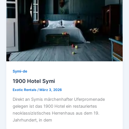
Symi-de
1900 Hotel Symi
Exotic Rentals
/
März 3, 2026
Direkt an Symis märchenhafter Uferpromenade
gelegen ist das 1900 Hotel ein restauriertes
neoklassizistisches Herrenhaus aus dem 19.
Jahrhundert, in dem